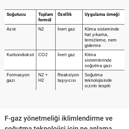
Soğutucu
Toplam
Özellik
Uygulama örneği
formül
Azot
N2
İnert gaz
Klima sisteminde 
hat yıkama, 
temizleme, nem 
giderme
Karbondioksit
CO2
İnert gaz
Klima 
sistemlerinde 
soğutma gazı
Formasyon 
N2 + 
Reaksiyon 
Soğutma 
gazı
H2
taşıyıcısı
teknolojisinde 
sızıntı tespiti
F-gaz yönetmeliği iklimlendirme ve
soğutma teknolojisi için ne anlama