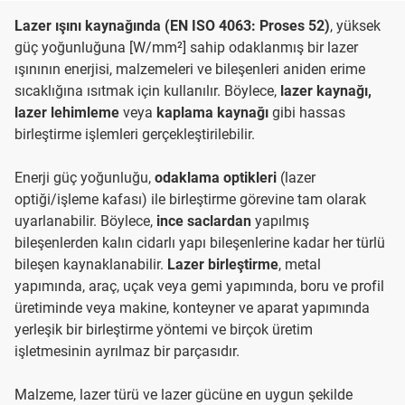
Lazer ışını kaynağında (EN ISO 4063: Proses 52)
, yüksek
güç yoğunluğuna [W/mm²] sahip odaklanmış bir lazer
ışınının enerjisi, malzemeleri ve bileşenleri aniden erime
sıcaklığına ısıtmak için kullanılır. Böylece,
lazer kaynağı,
lazer lehimleme
veya
kaplama kaynağı
gibi hassas
birleştirme işlemleri gerçekleştirilebilir.
Enerji güç yoğunluğu,
odaklama optikleri
(lazer
optiği/işleme kafası) ile birleştirme görevine tam olarak
uyarlanabilir. Böylece,
ince saclardan
yapılmış
bileşenlerden kalın cidarlı yapı bileşenlerine kadar her türlü
bileşen kaynaklanabilir.
Lazer birleştirme
, metal
yapımında, araç, uçak veya gemi yapımında, boru ve profil
üretiminde veya makine, konteyner ve aparat yapımında
yerleşik bir birleştirme yöntemi ve birçok üretim
işletmesinin ayrılmaz bir parçasıdır.
Malzeme, lazer türü ve lazer gücüne en uygun şekilde