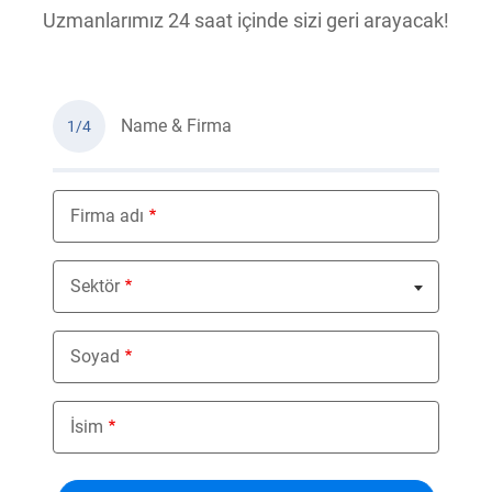
Uzmanlarımız 24 saat içinde sizi geri arayacak!
Name & Firma
1/4
Firma adı
Sektör
Nothing selected
Soyad
İsim