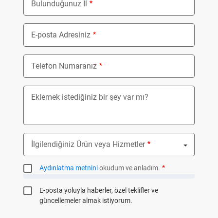
Bulunduğunuz İl
E-posta Adresiniz
Telefon Numaranız
Eklemek istediğiniz bir şey var mı?
İlgilendiğiniz Ürün veya Hizmetler
Nothing selected
Aydınlatma metnini
okudum ve anladım.
E-posta yoluyla haberler, özel teklifler ve
güncellemeler almak istiyorum.