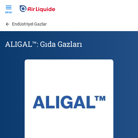
Skip
to
main
Endüstriyel Gazlar
content
ALIGAL™: Gıda Gazları