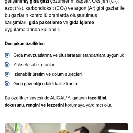
gıda gazı
geliştirilmiş 
 çözümlerini kapsar. Oksijen (O₂), 
azot (N₂), karbondioksit (CO₂) ve argon (Ar) gibi gazlar ile 
bu gazların kontrollü oranlarda oluşturulmuş 
gıda paketleme
gıda işleme
karışımları, 
 ve 
uygulamalarında kullanılır.
Öne çıkan özellikler:
Gıda mevzuatlarına ve uluslararası standartlara uygunluk
Yüksek saflık oranları
İzlenebilir üretim ve dolum süreçleri
Gıda güvenliği odaklı kalite kontrol
tazeliğini, 
Bu özellikler sayesinde ALIGAL™, gıdanın 
dokusunu, rengini ve lezzetini
 korumaya yardımcı olur.