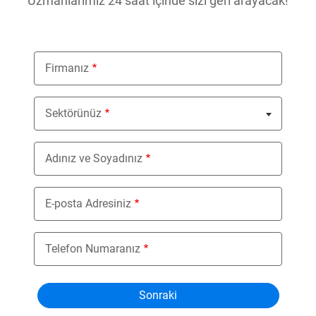
Uzmanlarımız 24 saat içinde sizi geri arayacak!
Firmanız
Sektörünüz
Nothing selected
Adınız ve Soyadınız
E-posta Adresiniz
Telefon Numaranız