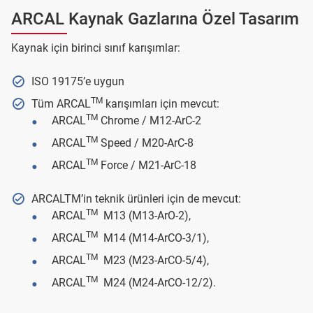
ARCAL Kaynak Gazlarına Özel Tasarım
Kaynak için birinci sınıf karışımlar:
ISO 19175’e uygun
TM
Tüm ARCAL
karışımları için mevcut:
TM
ARCAL
Chrome / M12-ArC-2
TM
ARCAL
Speed / M20-ArC-8
TM
ARCAL
Force / M21-ArC-18
ARCALTM’in teknik ürünleri için de mevcut:
TM
ARCAL
M13 (M13-ArO-2),
TM
ARCAL
M14 (M14-ArCO-3/1),
TM
ARCAL
M23 (M23-ArCO-5/4),
TM
ARCAL
M24 (M24-ArCO-12/2).