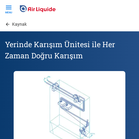
Skip
to
main
Kaynak
content
Yerinde Karışım Ünitesi ile Her
Zaman Doğru Karışım