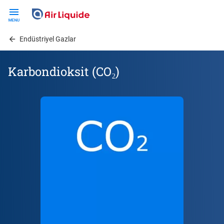
Skip
to
main
Endüstriyel Gazlar
content
Karbondioksit (CO₂)