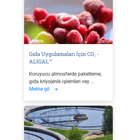
Gıda Uygulamaları İçin CO₂ -
ALIGAL™
Koruyucu atmosferde paketleme,
gıda kriyojenik işlemleri vey ...
Metne git