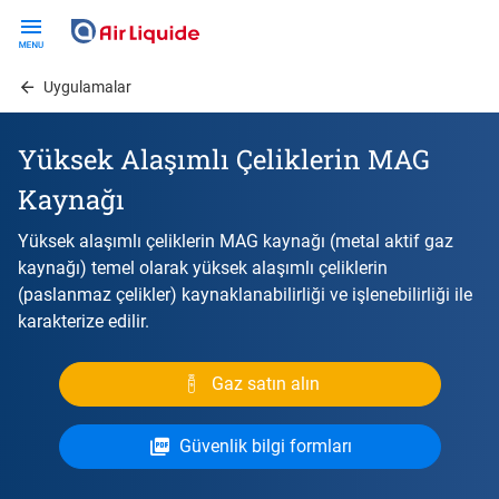
Skip
to
main
Uygulamalar
content
Yüksek Alaşımlı Çeliklerin MAG
Kaynağı
Yüksek alaşımlı çeliklerin MAG kaynağı (metal aktif gaz
kaynağı) temel olarak yüksek alaşımlı çeliklerin
(paslanmaz çelikler) kaynaklanabilirliği ve işlenebilirliği ile
karakterize edilir.
Gaz satın alın
Güvenlik bilgi formları