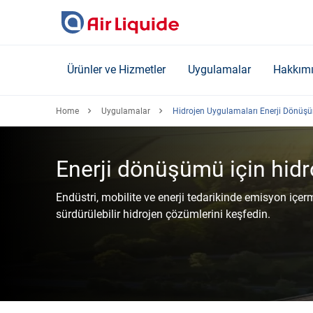
Skip
to
main
content
Ürünler ve Hizmetler
Uygulamalar
Hakkım
Home
Uygulamalar
Hidrojen Uygulamaları Enerji Dönüş
Enerji dönüşümü için hidr
Endüstri, mobilite ve enerji tedarikinde emisyon içerm
sürdürülebilir hidrojen çözümlerini keşfedin.