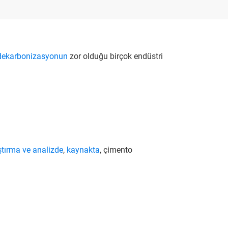
dekarbonizasyonun
zor olduğu birçok endüstri
n
ştırma ve analizde
,
kaynakta
, çimento