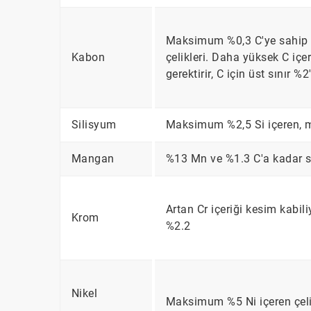
Maksimum %0,3 C'ye sahip ç
Kabon
çelikleri. Daha yüksek C içe
gerektirir, C için üst sınır %2'
Silisyum
Maksimum %2,5 Si içeren, m
Mangan
%13 Mn ve %1.3 C'a kadar s
Artan Cr içeriği kesim kabil
Krom
%2.2
Nikel
Maksimum %5 Ni içeren çelikl