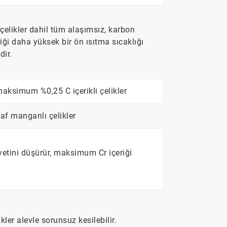
elikler dahil tüm alaşımsız, karbon
riği daha yüksek bir ön ısıtma sıcaklığı
dir.
aksimum %0,25 C içerikli çelikler
af manganlı çelikler
iyetini düşürür, maksimum Cr içeriği
er alevle sorunsuz kesilebilir.