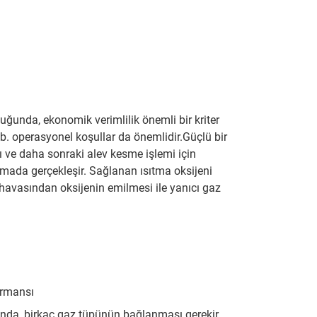
unda, ekonomik verimlilik önemli bir kriter
 vb. operasyonel koşullar da önemlidir.Güçlü bir
ı ve daha sonraki alev kesme işlemi için
amada gerçekleşir. Sağlanan ısıtma oksijeni
 havasından oksijenin emilmesi ile yanıcı gaz
ormansı
unda, birkaç gaz tüpünün bağlanması gerekir