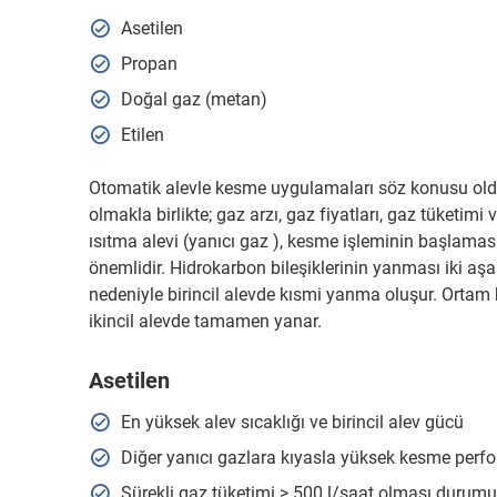
Asetilen
Propan
Doğal gaz (metan)
Etilen
Otomatik alevle kesme uygulamaları söz konusu olduğ
olmakla birlikte; gaz arzı, gaz fiyatları, gaz tüketimi
ısıtma alevi (yanıcı gaz ), kesme işleminin başlamas
önemlidir. Hidrokarbon bileşiklerinin yanması iki aş
nedeniyle birincil alevde kısmi yanma oluşur. Ortam
ikincil alevde tamamen yanar.
Asetilen
En yüksek alev sıcaklığı ve birincil alev gücü
Diğer yanıcı gazlara kıyasla yüksek kesme perf
Sürekli gaz tüketimi > 500 l/saat olması durum