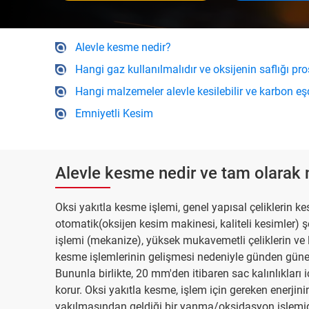
Alevle kesme nedir?
Hangi gaz kullanılmalıdır ve oksijenin saflığı pr
Hangi malzemeler alevle kesilebilir ve karbon eş
Emniyetli Kesim
Alevle kesme nedir ve tam olarak na
Oksi yakıtla kesme işlemi, genel yapısal çeliklerin 
otomatik(oksijen kesim makinesi, kaliteli kesimler) 
işlemi (mekanize), yüksek mukavemetli çeliklerin ve
kesme işlemlerinin gelişmesi nedeniyle günden güne 
Bununla birlikte, 20 mm'den itibaren sac kalınlıkları
korur. Oksi yakıtla kesme, işlem için gereken enerj
yakılmasından geldiği bir yanma/oksidasyon işlemidi