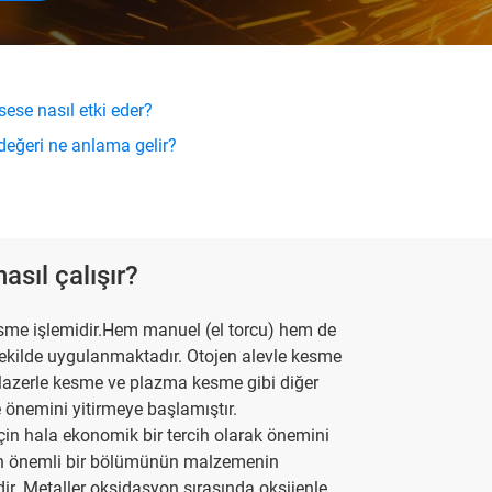
osese nasıl etki eder?
değeri ne anlama gelir?
sıl çalışır?
kesme işlemidir.Hem manuel (el torcu) hem de
şekilde uygulanmaktadır. Otojen alevle kesme
 lazerle kesme ve plazma kesme gibi diğer
önemini yitirmeye başlamıştır.
 için hala ekonomik bir tercih olarak önemini
inin önemli bir bölümünün malzemenin
r. Metaller oksidasyon sırasında oksijenle