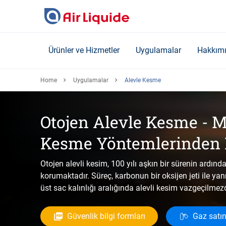
Skip
to
main
content
Ürünler ve Hizmetler
Uygulamalar
Hakkım
Home
Uygulamalar
Alevle Kesme
Otojen Alevle Kesme - M
Kesme Yöntemlerinden 
Otojen alevli kesim, 100 yılı aşkın bir sürenin ardın
korumaktadır. Süreç, karbonun bir oksijen jeti ile y
üst sac kalınlığı aralığında alevli kesim vazgeçilmezd
Güvenlik bilgi formları
Gaz satın