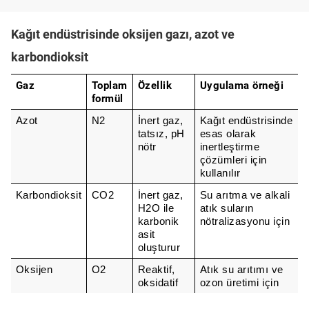
Kağıt endüstrisinde oksijen gazı, azot ve
karbondioksit
Gaz
Toplam
Özellik
Uygulama örneği
formül
Azot
N2
İnert gaz, 
Kağıt endüstrisinde 
tatsız, pH 
esas olarak 
nötr
inertleştirme 
çözümleri için 
kullanılır
Karbondioksit
CO2
İnert gaz, 
Su arıtma ve alkali 
H2O ile 
atık suların 
karbonik 
nötralizasyonu için
asit 
oluşturur
Oksijen
O2
Reaktif, 
Atık su arıtımı ve 
oksidatif
ozon üretimi için