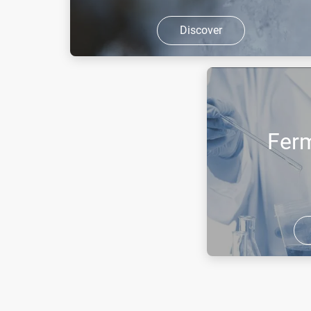
Discover
Ekzotermik reaksiyonlar, kimyasal
hammaddelerin üretiminde birçok
proses adımının bir parçasıdır.
Reaksiyonları kontrol etmek için, ısı
Fer
enerjisini uzaklaştırmak üzere etkili bir
pr ...
Biyolojik süreçlerde
bir şekilde çoğaltı
miktarlarının hızlı b