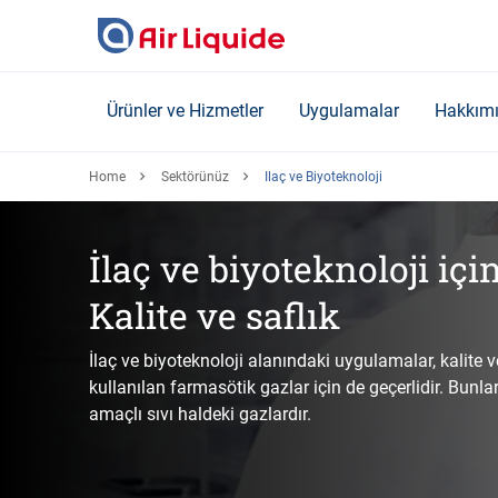
Skip
to
main
content
Ürünler ve Hizmetler
Uygulamalar
Hakkım
Home
Sektörünüz
Ilaç ve Biyoteknoloji
İlaç ve biyoteknoloji içi
Kalite ve saflık
İlaç ve biyoteknoloji alanındaki uygulamalar, kalite ve
kullanılan farmasötik gazlar için de geçerlidir. Bun
amaçlı sıvı haldeki gazlardır.