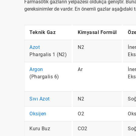
Farmasötik gazların yelpazesi oldukça geniştir. Buna ek
gereksinimler de vardır. En önemli gazlar aşağıdaki t
Teknik Gaz
Kimyasal Formül
Öze
Azot
N2
İner
Phargalis 1 (N2)
Eks
Argon
Ar
İner
(Phargalis 6)
Eks
Sıvı Azot
N2
Soğ
Oksijen
O2
Oks
Kuru Buz
CO2
Soğ