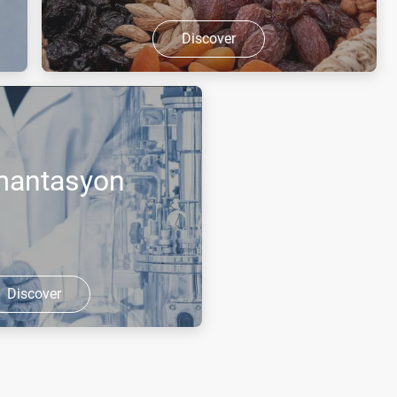
Discover
Dondurarak kurutma veya
liyofilizasyon, proteinlerin ve aşıların
hassas bir şekilde kurutulması
gerektiğinde sıklıkla tercih edilen
mantasyon
yöntemdir. Hemen hemen tüm
meyveler dondurarak k ...
Discover
 bakterilerin verimli
lmasıyla üretim
ir şekilde artırılması,