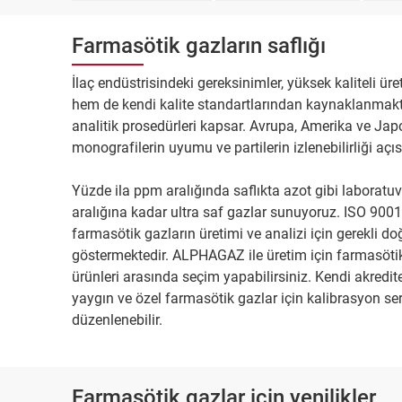
Farmasötik gazların saflığı
İlaç endüstrisindeki gereksinimler, yüksek kaliteli üre
hem de kendi kalite standartlarından kaynaklanmaktad
analitik prosedürleri kapsar. Avrupa, Amerika ve Japon
monografilerin uyumu ve partilerin izlenebilirliği açısı
Yüzde ila ppm aralığında saflıkta azot gibi laboratuva
aralığına kadar ultra saf gazlar sunuyoruz. ISO 9001
farmasötik gazların üretimi ve analizi için gerekli doğ
göstermektedir. ALPHAGAZ ile üretim için farmasötik 
ürünleri arasında seçim yapabilirsiniz. Kendi akredi
yaygın ve özel farmasötik gazlar için kalibrasyon serti
düzenlenebilir.
Farmasötik gazlar için yenilikler