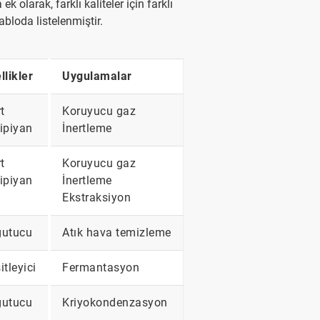
 olarak, farklı kaliteler için farklı
abloda listelenmiştir.
llikler
Uygulamalar
t
Koruyucu gaz
ipiyan
İnertleme
t
Koruyucu gaz
ipiyan
İnertleme
Ekstraksiyon
utucu
Atık hava temizleme
itleyici
Fermantasyon
utucu
Kriyokondenzasyon