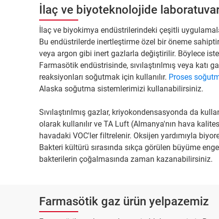
İlaç ve biyoteknolojide laboratuva
İlaç ve biyokimya endüstrilerindeki çeşitli uygulamalar
Bu endüstrilerde inertleştirme özel bir öneme sahiptir
veya argon gibi inert gazlarla değiştirilir. Böylece i
Farmasötik endüstrisinde, sıvılaştırılmış veya katı g
reaksiyonları soğutmak için kullanılır.
Proses soğutm
Alaska soğutma sistemlerimizi kullanabilirsiniz.
Sıvılaştırılmış gazlar, kriyokondensasyonda da kullan
olarak kullanılır ve TA Luft (Almanya'nın hava kalites
havadaki VOC'ler filtrelenir. Oksijen yardımıyla biyo
Bakteri kültürü sırasında sıkça görülen büyüme engel
bakterilerin çoğalmasında zaman kazanabilirsiniz.
Farmasötik gaz ürün yelpazemiz