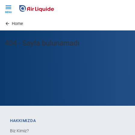
Skip
to
main
Home
content
404 - Sayfa bulunamadı
HAKKIMIZDA
Biz Kimiz?